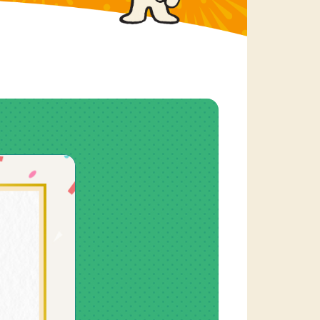
5-8. 委員会・検討会
5-8-1. 資金管理業務諮問委員会
5-8-2. 再資源化等支援検討会
5-8-3. 情報発信の在り方等に関す
る検討会