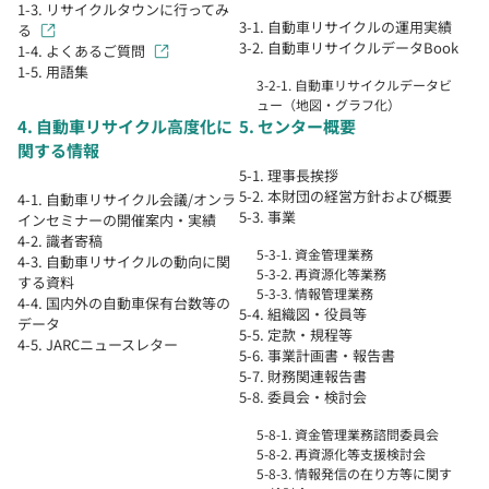
1-3. リサイクルタウンに行ってみ
3-1. 自動車リサイクルの運用実績
る
3-2. 自動車リサイクルデータBook
1-4. よくあるご質問
1-5. 用語集
3-2-1. 自動車リサイクルデータビ
ュー（地図・グラフ化）
4. 自動車リサイクル高度化に
5. センター概要
関する情報
5-1. 理事長挨拶
5-2. 本財団の経営方針および概要
4-1. 自動車リサイクル会議/オンラ
5-3. 事業
インセミナーの開催案内・実績
4-2. 識者寄稿
5-3-1. 資金管理業務
4-3. 自動車リサイクルの動向に関
5-3-2. 再資源化等業務
する資料
5-3-3. 情報管理業務
4-4. 国内外の自動車保有台数等の
5-4. 組織図・役員等
データ
5-5. 定款・規程等
4-5. JARCニュースレター
5-6. 事業計画書・報告書
5-7. 財務関連報告書
5-8. 委員会・検討会
5-8-1. 資金管理業務諮問委員会
5-8-2. 再資源化等支援検討会
5-8-3. 情報発信の在り方等に関す