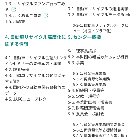
1-3. リサイクルタウンに行ってみ
3-1. 自動車リサイクルの運用実績
る
3-2. 自動車リサイクルデータBook
1-4. よくあるご質問
1-5. 用語集
3-2-1. 自動車リサイクルデータビ
ュー（地図・グラフ化）
4. 自動車リサイクル高度化に
5. センター概要
関する情報
5-1. 理事長挨拶
5-2. 本財団の経営方針および概要
4-1. 自動車リサイクル会議/オンラ
5-3. 事業
インセミナーの開催案内・実績
4-2. 識者寄稿
5-3-1. 資金管理業務
4-3. 自動車リサイクルの動向に関
5-3-2. 再資源化等業務
する資料
5-3-3. 情報管理業務
4-4. 国内外の自動車保有台数等の
5-4. 組織図・役員等
データ
5-5. 定款・規程等
4-5. JARCニュースレター
5-6. 事業計画書・報告書
5-7. 財務関連報告書
5-8. 委員会・検討会
5-8-1. 資金管理業務諮問委員会
5-8-2. 再資源化等支援検討会
5-8-3. 情報発信の在り方等に関す