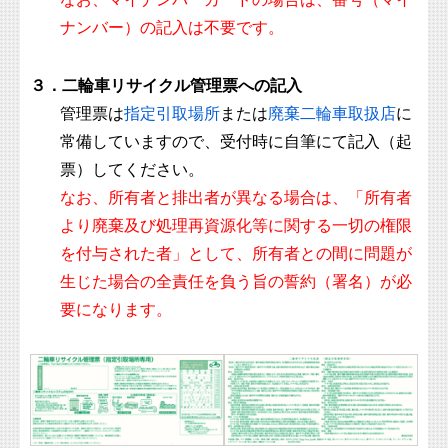
ナンバー）の記入は不要です。
３．二輪車リサイクル管理票への記入
管理票は
指定引取場所
または
廃棄二輪車取扱店
に
常備していますので、受付時に自筆にて記入（起
票）してください。
なお、所有者と排出者が異なる場合は、「所有者
より廃棄及び処理再資源化等に関する一切の権限
を付与された者」として、所有者との間に問題が
生じた場合の全責任を負う旨の誓約（署名）が必
要になります。