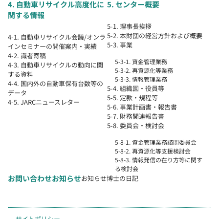
4. 自動車リサイクル高度化に
5. センター概要
関する情報
5-1. 理事長挨拶
5-2. 本財団の経営方針および概要
4-1. 自動車リサイクル会議/オンラ
5-3. 事業
インセミナーの開催案内・実績
4-2. 識者寄稿
5-3-1. 資金管理業務
4-3. 自動車リサイクルの動向に関
5-3-2. 再資源化等業務
する資料
5-3-3. 情報管理業務
4-4. 国内外の自動車保有台数等の
5-4. 組織図・役員等
データ
5-5. 定款・規程等
4-5. JARCニュースレター
5-6. 事業計画書・報告書
5-7. 財務関連報告書
5-8. 委員会・検討会
5-8-1. 資金管理業務諮問委員会
5-8-2. 再資源化等支援検討会
5-8-3. 情報発信の在り方等に関す
る検討会
お問い合わせ
お知らせ
お知らせ
博士の日記
サイトポリシー