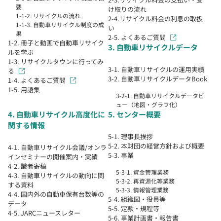
要
け取りの流れ
1-1-2. リサイクルの流れ
2-4.リサイクル料金の利息の取扱
1-1-3. 自動車リサイクル制度の成
い
果
2-5. よくあるご質問
1-2. 冊子と動画で自動車リサイク
3. 自動車リサイクルデータ
ルを学ぶ
1-3. リサイクルタウンに行ってみ
3-1. 自動車リサイクルの運用実績
る
3-2. 自動車リサイクルデータBook
1-4. よくあるご質問
1-5. 用語集
3-2-1. 自動車リサイクルデータビ
ュー（地図・グラフ化）
4. 自動車リサイクル高度化に
5. センター概要
関する情報
5-1. 理事長挨拶
5-2. 本財団の経営方針および概要
4-1. 自動車リサイクル会議/オンラ
5-3. 事業
インセミナーの開催案内・実績
4-2. 識者寄稿
5-3-1. 資金管理業務
4-3. 自動車リサイクルの動向に関
5-3-2. 再資源化等業務
する資料
5-3-3. 情報管理業務
4-4. 国内外の自動車保有台数等の
5-4. 組織図・役員等
データ
5-5. 定款・規程等
4-5. JARCニュースレター
5-6. 事業計画書・報告書