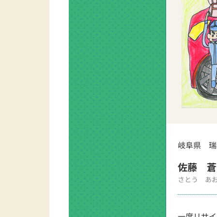
岐阜県 瑞
佐藤 蒼
さとう あ
一度リサイ