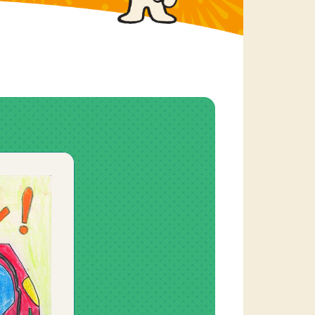
5-8. 委員会・検討会
5-8-1. 資金管理業務諮問委員会
5-8-2. 再資源化等支援検討会
5-8-3. 情報発信の在り方等に関す
る検討会