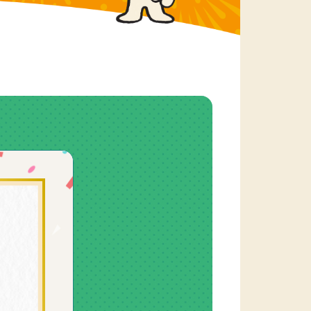
5-8. 委員会・検討会
5-8-1. 資金管理業務諮問委員会
5-8-2. 再資源化等支援検討会
5-8-3. 情報発信の在り方等に関す
る検討会