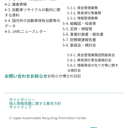
4-2. 識者寄稿
5-3-1. 資金管理業務
4-3. 自動車リサイクルの動向に関
5-3-2. 再資源化等業務
する資料
5-3-3. 情報管理業務
4-4. 国内外の自動車保有台数等の
5-4. 組織図・役員等
データ
5-5. 定款・規程等
4-5. JARCニュースレター
5-6. 事業計画書・報告書
5-7. 財務関連報告書
5-8. 委員会・検討会
5-8-1. 資金管理業務諮問委員会
5-8-2. 再資源化等支援検討会
5-8-3. 情報発信の在り方等に関す
る検討会
お問い合わせ
お知らせ
お知らせ
博士の日記
サイトポリシー
個人情報保護に関する基本方針
サイトマップ
© Japan Automobile Recycling Promotion Center