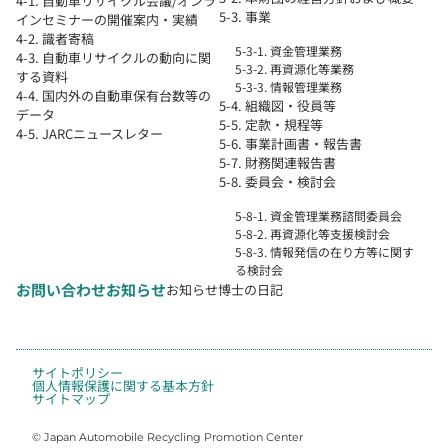
4-1. 自動車リサイクル会議/オンラ
5-3. 事業
インセミナーの開催案内・実績
4-2. 識者寄稿
5-3-1. 資金管理業務
4-3. 自動車リサイクルの動向に関
5-3-2. 再資源化等業務
する資料
5-3-3. 情報管理業務
4-4. 国内外の自動車保有台数等の
5-4. 組織図・役員等
データ
5-5. 定款・規程等
4-5. JARCニュースレター
5-6. 事業計画書・報告書
5-7. 財務関連報告書
5-8. 委員会・検討会
5-8-1. 資金管理業務諮問委員会
5-8-2. 再資源化等支援検討会
5-8-3. 情報発信の在り方等に関す
る検討会
お問い合わせ
お知らせ
お知らせ
博士の日記
サイトポリシー
個人情報保護に関する基本方針
サイトマップ
© Japan Automobile Recycling Promotion Center