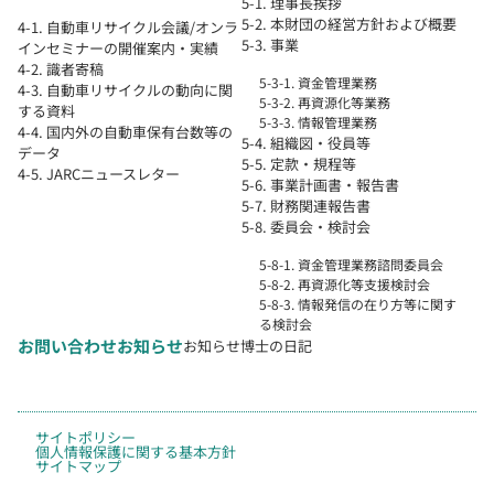
5-1. 理事長挨拶
5-2. 本財団の経営方針および概要
4-1. 自動車リサイクル会議/オンラ
5-3. 事業
インセミナーの開催案内・実績
4-2. 識者寄稿
5-3-1. 資金管理業務
4-3. 自動車リサイクルの動向に関
5-3-2. 再資源化等業務
する資料
5-3-3. 情報管理業務
4-4. 国内外の自動車保有台数等の
5-4. 組織図・役員等
データ
5-5. 定款・規程等
4-5. JARCニュースレター
5-6. 事業計画書・報告書
5-7. 財務関連報告書
5-8. 委員会・検討会
5-8-1. 資金管理業務諮問委員会
5-8-2. 再資源化等支援検討会
5-8-3. 情報発信の在り方等に関す
る検討会
お問い合わせ
お知らせ
お知らせ
博士の日記
サイトポリシー
個人情報保護に関する基本方針
サイトマップ