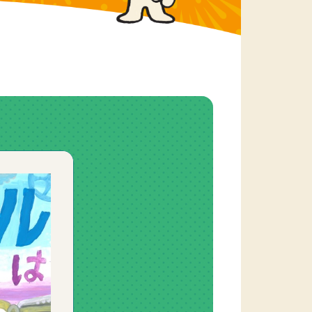
5-8. 委員会・検討会
5-8-1. 資金管理業務諮問委員会
5-8-2. 再資源化等支援検討会
5-8-3. 情報発信の在り方等に関す
る検討会