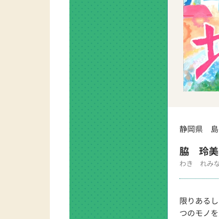
静岡県 島
脇 玲美
わき れみ
限りあるし
つのモノを