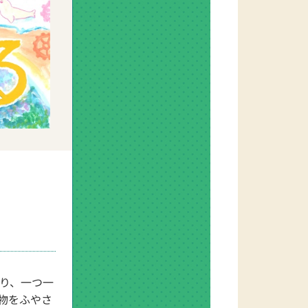
り、一つ一
物をふやさ