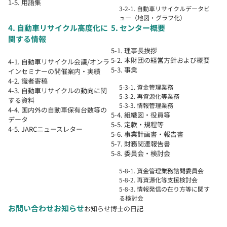
1-5. 用語集
3-2-1. 自動車リサイクルデータビ
ュー（地図・グラフ化）
4. 自動車リサイクル高度化に
5. センター概要
関する情報
5-1. 理事長挨拶
5-2. 本財団の経営方針および概要
4-1. 自動車リサイクル会議/オンラ
5-3. 事業
インセミナーの開催案内・実績
4-2. 識者寄稿
5-3-1. 資金管理業務
4-3. 自動車リサイクルの動向に関
5-3-2. 再資源化等業務
する資料
5-3-3. 情報管理業務
4-4. 国内外の自動車保有台数等の
5-4. 組織図・役員等
データ
5-5. 定款・規程等
4-5. JARCニュースレター
5-6. 事業計画書・報告書
5-7. 財務関連報告書
5-8. 委員会・検討会
5-8-1. 資金管理業務諮問委員会
5-8-2. 再資源化等支援検討会
5-8-3. 情報発信の在り方等に関す
る検討会
お問い合わせ
お知らせ
お知らせ
博士の日記