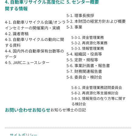
4. 自動車リサイクル高度化に
5. センター概要
関する情報
5-1. 理事長挨拶
5-2. 本財団の経営方針および概要
4-1. 自動車リサイクル会議/オンラ
5-3. 事業
インセミナーの開催案内・実績
4-2. 識者寄稿
5-3-1. 資金管理業務
4-3. 自動車リサイクルの動向に関
5-3-2. 再資源化等業務
する資料
5-3-3. 情報管理業務
4-4. 国内外の自動車保有台数等の
5-4. 組織図・役員等
データ
5-5. 定款・規程等
4-5. JARCニュースレター
5-6. 事業計画書・報告書
5-7. 財務関連報告書
5-8. 委員会・検討会
5-8-1. 資金管理業務諮問委員会
5-8-2. 再資源化等支援検討会
5-8-3. 情報発信の在り方等に関す
る検討会
お問い合わせ
お知らせ
お知らせ
博士の日記
サイトポリシー