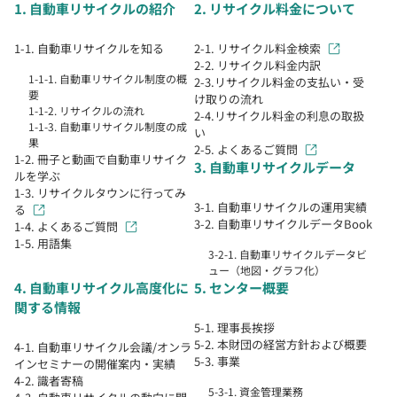
1. 自動車リサイクルの紹介
2. リサイクル料金について
1-1. 自動車リサイクルを知る
2-1. リサイクル料金検索
2-2. リサイクル料金内訳
1-1-1. 自動車リサイクル制度の概
2-3.リサイクル料金の支払い・受
要
け取りの流れ
1-1-2. リサイクルの流れ
2-4.リサイクル料金の利息の取扱
1-1-3. 自動車リサイクル制度の成
い
果
2-5. よくあるご質問
1-2. 冊子と動画で自動車リサイク
3. 自動車リサイクルデータ
ルを学ぶ
1-3. リサイクルタウンに行ってみ
3-1. 自動車リサイクルの運用実績
る
3-2. 自動車リサイクルデータBook
1-4. よくあるご質問
1-5. 用語集
3-2-1. 自動車リサイクルデータビ
ュー（地図・グラフ化）
4. 自動車リサイクル高度化に
5. センター概要
関する情報
5-1. 理事長挨拶
5-2. 本財団の経営方針および概要
4-1. 自動車リサイクル会議/オンラ
5-3. 事業
インセミナーの開催案内・実績
4-2. 識者寄稿
5-3-1. 資金管理業務