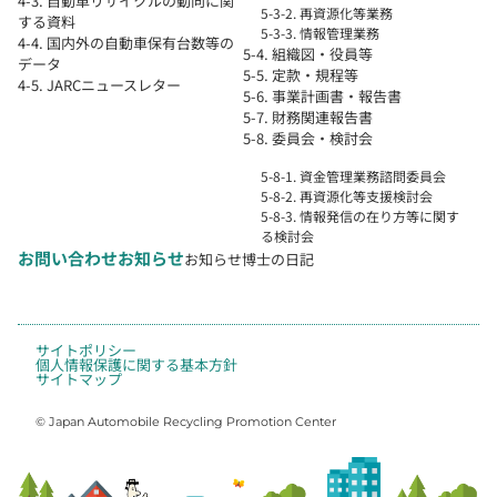
4-3. 自動車リサイクルの動向に関
5-3-2. 再資源化等業務
する資料
5-3-3. 情報管理業務
4-4. 国内外の自動車保有台数等の
5-4. 組織図・役員等
データ
5-5. 定款・規程等
4-5. JARCニュースレター
5-6. 事業計画書・報告書
5-7. 財務関連報告書
5-8. 委員会・検討会
5-8-1. 資金管理業務諮問委員会
5-8-2. 再資源化等支援検討会
5-8-3. 情報発信の在り方等に関す
る検討会
お問い合わせ
お知らせ
お知らせ
博士の日記
サイトポリシー
個人情報保護に関する基本方針
サイトマップ
© Japan Automobile Recycling Promotion Center