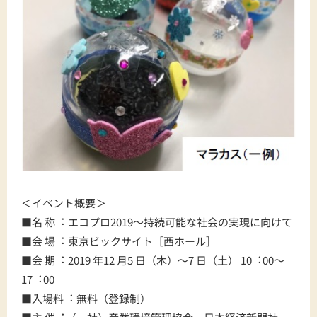
＜イベント概要＞
■名 称︓ エコプロ2019～持続可能な社会の実現に向けて
■会 場︓ 東京ビックサイト［西ホール］
■会 期︓ 2019 年12 月5 日（木）～7 日（土） 10︓00～
17︓00
■入場料︓ 無料（登録制）