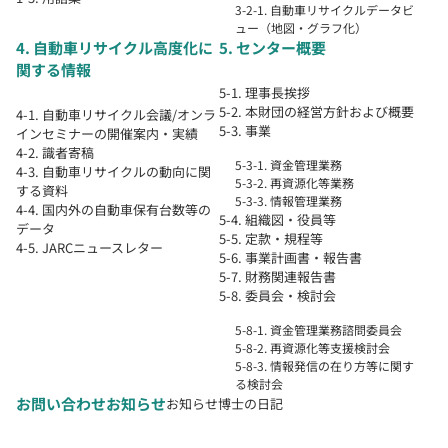
3-2-1. 自動車リサイクルデータビ
ュー（地図・グラフ化）
4. 自動車リサイクル高度化に
5. センター概要
関する情報
5-1. 理事長挨拶
5-2. 本財団の経営方針および概要
4-1. 自動車リサイクル会議/オンラ
5-3. 事業
インセミナーの開催案内・実績
4-2. 識者寄稿
5-3-1. 資金管理業務
4-3. 自動車リサイクルの動向に関
5-3-2. 再資源化等業務
する資料
5-3-3. 情報管理業務
4-4. 国内外の自動車保有台数等の
5-4. 組織図・役員等
データ
5-5. 定款・規程等
4-5. JARCニュースレター
5-6. 事業計画書・報告書
5-7. 財務関連報告書
5-8. 委員会・検討会
5-8-1. 資金管理業務諮問委員会
5-8-2. 再資源化等支援検討会
5-8-3. 情報発信の在り方等に関す
る検討会
お問い合わせ
お知らせ
お知らせ
博士の日記