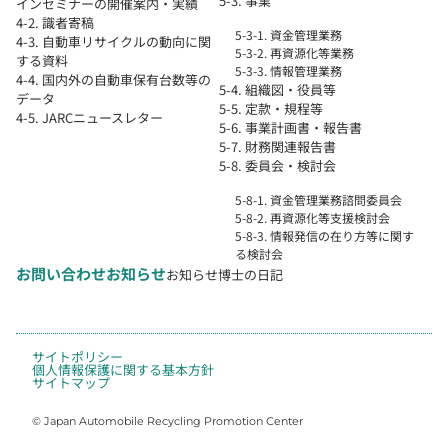
5-3. 事業
インセミナーの開催案内・実績
4-2. 識者寄稿
5-3-1. 資金管理業務
4-3. 自動車リサイクルの動向に関
5-3-2. 再資源化等業務
する資料
5-3-3. 情報管理業務
4-4. 国内外の自動車保有台数等の
5-4. 組織図・役員等
データ
5-5. 定款・規程等
4-5. JARCニュースレター
5-6. 事業計画書・報告書
5-7. 財務関連報告書
5-8. 委員会・検討会
5-8-1. 資金管理業務諮問委員会
5-8-2. 再資源化等支援検討会
5-8-3. 情報発信の在り方等に関す
る検討会
お問い合わせ
お知らせ
お知らせ
博士の日記
サイトポリシー
個人情報保護に関する基本方針
サイトマップ
© Japan Automobile Recycling Promotion Center