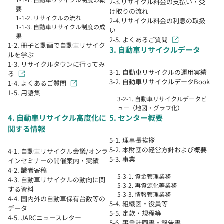
2-3.リサイクル料金の支払い・受
要
け取りの流れ
1-1-2. リサイクルの流れ
2-4.リサイクル料金の利息の取扱
1-1-3. 自動車リサイクル制度の成
い
果
2-5. よくあるご質問
1-2. 冊子と動画で自動車リサイク
3. 自動車リサイクルデータ
ルを学ぶ
1-3. リサイクルタウンに行ってみ
3-1. 自動車リサイクルの運用実績
る
3-2. 自動車リサイクルデータBook
1-4. よくあるご質問
1-5. 用語集
3-2-1. 自動車リサイクルデータビ
ュー（地図・グラフ化）
4. 自動車リサイクル高度化に
5. センター概要
関する情報
5-1. 理事長挨拶
5-2. 本財団の経営方針および概要
4-1. 自動車リサイクル会議/オンラ
5-3. 事業
インセミナーの開催案内・実績
4-2. 識者寄稿
5-3-1. 資金管理業務
4-3. 自動車リサイクルの動向に関
5-3-2. 再資源化等業務
する資料
5-3-3. 情報管理業務
4-4. 国内外の自動車保有台数等の
5-4. 組織図・役員等
データ
5-5. 定款・規程等
4-5. JARCニュースレター
5-6. 事業計画書・報告書