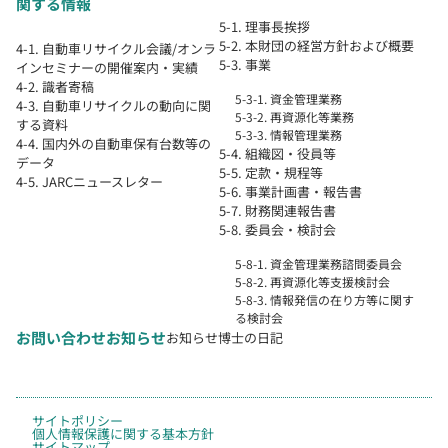
関する情報
5-1. 理事長挨拶
5-2. 本財団の経営方針および概要
4-1. 自動車リサイクル会議/オンラ
5-3. 事業
インセミナーの開催案内・実績
4-2. 識者寄稿
5-3-1. 資金管理業務
4-3. 自動車リサイクルの動向に関
5-3-2. 再資源化等業務
する資料
5-3-3. 情報管理業務
4-4. 国内外の自動車保有台数等の
5-4. 組織図・役員等
データ
5-5. 定款・規程等
4-5. JARCニュースレター
5-6. 事業計画書・報告書
5-7. 財務関連報告書
5-8. 委員会・検討会
5-8-1. 資金管理業務諮問委員会
5-8-2. 再資源化等支援検討会
5-8-3. 情報発信の在り方等に関す
る検討会
お問い合わせ
お知らせ
お知らせ
博士の日記
サイトポリシー
個人情報保護に関する基本方針
サイトマップ