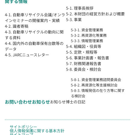
関する情報
5-1. 理事長挨拶
5-2. 本財団の経営方針および概要
4-1. 自動車リサイクル会議/オンラ
5-3. 事業
インセミナーの開催案内・実績
4-2. 識者寄稿
5-3-1. 資金管理業務
4-3. 自動車リサイクルの動向に関
5-3-2. 再資源化等業務
する資料
5-3-3. 情報管理業務
4-4. 国内外の自動車保有台数等の
5-4. 組織図・役員等
データ
5-5. 定款・規程等
4-5. JARCニュースレター
5-6. 事業計画書・報告書
5-7. 財務関連報告書
5-8. 委員会・検討会
5-8-1. 資金管理業務諮問委員会
5-8-2. 再資源化等支援検討会
5-8-3. 情報発信の在り方等に関す
る検討会
お問い合わせ
お知らせ
お知らせ
博士の日記
サイトポリシー
個人情報保護に関する基本方針
サイトマップ