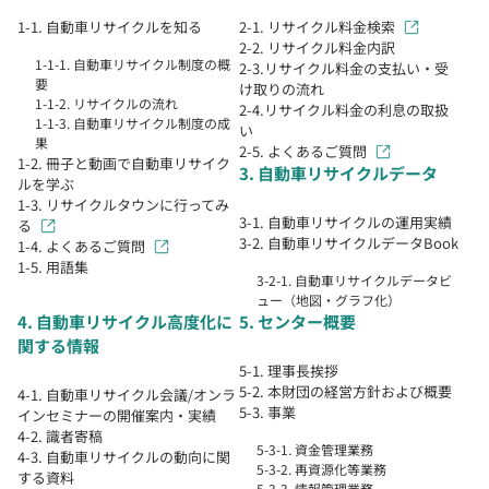
1-1. 自動車リサイクルを知る
2-1. リサイクル料金検索
2-2. リサイクル料金内訳
1-1-1. 自動車リサイクル制度の概
2-3.リサイクル料金の支払い・受
要
け取りの流れ
1-1-2. リサイクルの流れ
2-4.リサイクル料金の利息の取扱
1-1-3. 自動車リサイクル制度の成
い
果
2-5. よくあるご質問
1-2. 冊子と動画で自動車リサイク
3. 自動車リサイクルデータ
ルを学ぶ
1-3. リサイクルタウンに行ってみ
3-1. 自動車リサイクルの運用実績
る
3-2. 自動車リサイクルデータBook
1-4. よくあるご質問
1-5. 用語集
3-2-1. 自動車リサイクルデータビ
ュー（地図・グラフ化）
4. 自動車リサイクル高度化に
5. センター概要
関する情報
5-1. 理事長挨拶
5-2. 本財団の経営方針および概要
4-1. 自動車リサイクル会議/オンラ
5-3. 事業
インセミナーの開催案内・実績
4-2. 識者寄稿
5-3-1. 資金管理業務
4-3. 自動車リサイクルの動向に関
5-3-2. 再資源化等業務
する資料
5-3-3. 情報管理業務