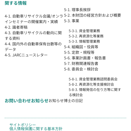
関する情報
5-1. 理事長挨拶
5-2. 本財団の経営方針および概要
4-1. 自動車リサイクル会議/オンラ
5-3. 事業
インセミナーの開催案内・実績
4-2. 識者寄稿
5-3-1. 資金管理業務
4-3. 自動車リサイクルの動向に関
5-3-2. 再資源化等業務
する資料
5-3-3. 情報管理業務
4-4. 国内外の自動車保有台数等の
5-4. 組織図・役員等
データ
5-5. 定款・規程等
4-5. JARCニュースレター
5-6. 事業計画書・報告書
5-7. 財務関連報告書
5-8. 委員会・検討会
5-8-1. 資金管理業務諮問委員会
5-8-2. 再資源化等支援検討会
5-8-3. 情報発信の在り方等に関す
る検討会
お問い合わせ
お知らせ
お知らせ
博士の日記
サイトポリシー
個人情報保護に関する基本方針