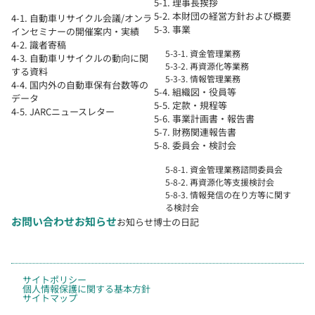
5-1. 理事長挨拶
5-2. 本財団の経営方針および概要
4-1. 自動車リサイクル会議/オンラ
5-3. 事業
インセミナーの開催案内・実績
4-2. 識者寄稿
5-3-1. 資金管理業務
4-3. 自動車リサイクルの動向に関
5-3-2. 再資源化等業務
する資料
5-3-3. 情報管理業務
4-4. 国内外の自動車保有台数等の
5-4. 組織図・役員等
データ
5-5. 定款・規程等
4-5. JARCニュースレター
5-6. 事業計画書・報告書
5-7. 財務関連報告書
5-8. 委員会・検討会
5-8-1. 資金管理業務諮問委員会
5-8-2. 再資源化等支援検討会
5-8-3. 情報発信の在り方等に関す
る検討会
お問い合わせ
お知らせ
お知らせ
博士の日記
サイトポリシー
個人情報保護に関する基本方針
サイトマップ