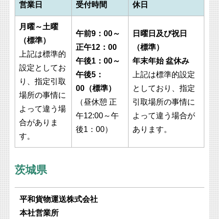
営業日
受付時間
休日
月曜～土曜
午前9：00～
日曜日及び祝日
（標準）
正午12：00
（標準）
上記は標準的
午後1：00～
年末年始 盆休み
設定としてお
午後5：
上記は標準的設定
り、指定引取
00（標準）
としており、指定
場所の事情に
（昼休憩 正
引取場所の事情に
よって違う場
午12:00～午
よって違う場合が
合がありま
後1：00）
あります。
す。
茨城県
平和貨物運送株式会社
本社営業所