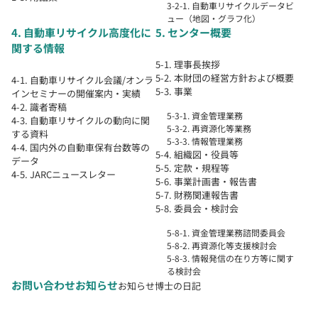
3-2-1. 自動車リサイクルデータビ
ュー（地図・グラフ化）
4. 自動車リサイクル高度化に
5. センター概要
関する情報
5-1. 理事長挨拶
5-2. 本財団の経営方針および概要
4-1. 自動車リサイクル会議/オンラ
5-3. 事業
インセミナーの開催案内・実績
4-2. 識者寄稿
5-3-1. 資金管理業務
4-3. 自動車リサイクルの動向に関
5-3-2. 再資源化等業務
する資料
5-3-3. 情報管理業務
4-4. 国内外の自動車保有台数等の
5-4. 組織図・役員等
データ
5-5. 定款・規程等
4-5. JARCニュースレター
5-6. 事業計画書・報告書
5-7. 財務関連報告書
5-8. 委員会・検討会
5-8-1. 資金管理業務諮問委員会
5-8-2. 再資源化等支援検討会
5-8-3. 情報発信の在り方等に関す
る検討会
お問い合わせ
お知らせ
お知らせ
博士の日記